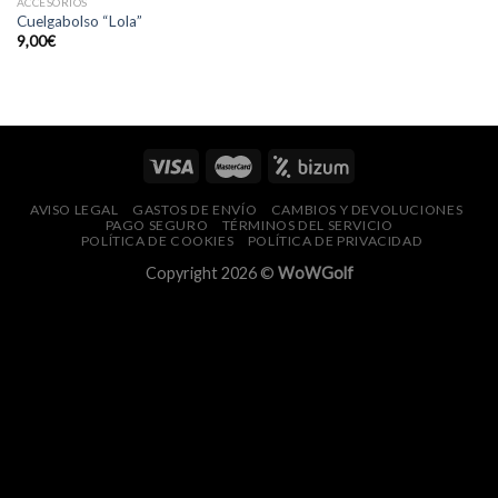
ACCESORIOS
Cuelgabolso “Lola”
9,00
€
AVISO LEGAL
GASTOS DE ENVÍO
CAMBIOS Y DEVOLUCIONES
PAGO SEGURO
TÉRMINOS DEL SERVICIO
POLÍTICA DE COOKIES
POLÍTICA DE PRIVACIDAD
Copyright 2026 ©
WoWGolf